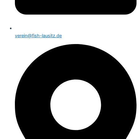
verein@fish-lausitz.de