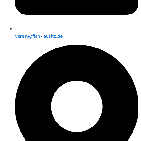
verein@fish-lausitz.de