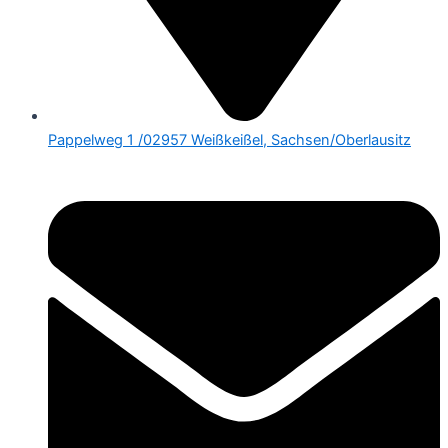
Pappelweg 1 /02957 Weißkeißel, Sachsen/Oberlausitz